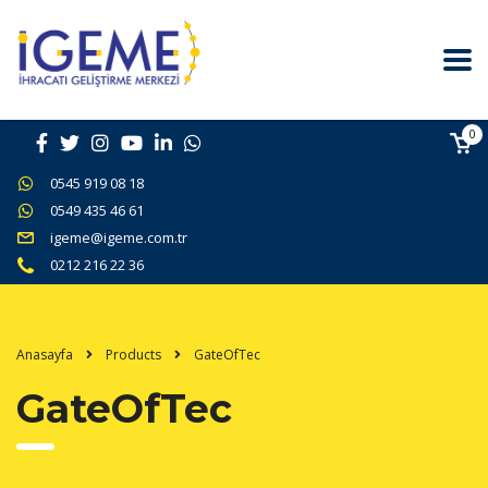
0
0545 919 08 18
0549 435 46 61
igeme@igeme.com.tr
0212 216 22 36
Anasayfa
Products
GateOfTec
GateOfTec