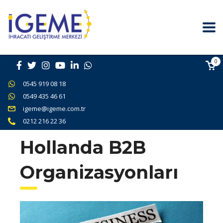
0
0545 919 08 18
0549 435 46 61
igeme@igeme.com.tr
0212 216 22 36
Hollanda B2B
Organizasyonları