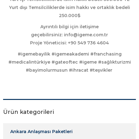
Yurt dışı Temsilciliklerde isim hakkı ve ortaklık bedeli
250.000$
Ayrıntılı bilgi için iletişime
geçebilirsiniz:
info@igeme.com.tr
Proje Yöneticisi: +90 549 736 4604
#igemebayilik #i
gemeakademi #f
ranchasing
#medicalintürkiye #gateoftec #igeme #sağlıkturizmi
#bayimolurmusun #ihracat #teşvikler
Ürün kategorileri
Ankara Anlaşması Paketleri