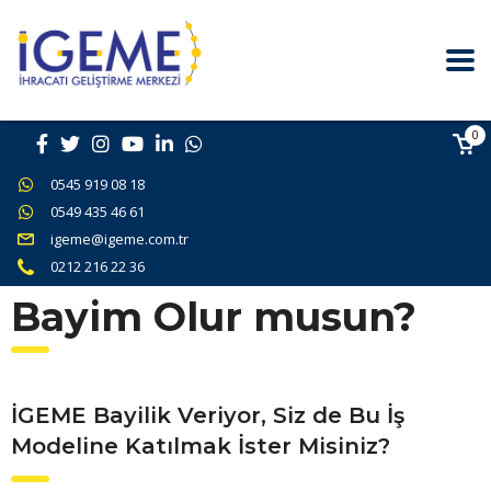
0
0545 919 08 18
0549 435 46 61
igeme@igeme.com.tr
0212 216 22 36
Bayim Olur musun?
İGEME
Bayilik Veriyor, Siz de Bu İş
Modeline Katılmak İster Misiniz?