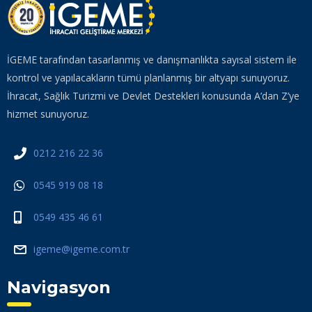
İGEME tarafından tasarlanmış ve danışmanlıkta sayısal sistem ile
kontrol ve yapılacakların tümü planlanmış bir altyapı sunuyoruz.
İhracat, Sağlık Turizmi ve Devlet Destekleri konusunda A’dan Z’ye
hizmet sunuyoruz.
0212 216 22 36
0545 919 08 18
0549 435 46 61
igeme@igeme.com.tr
Navigasyon