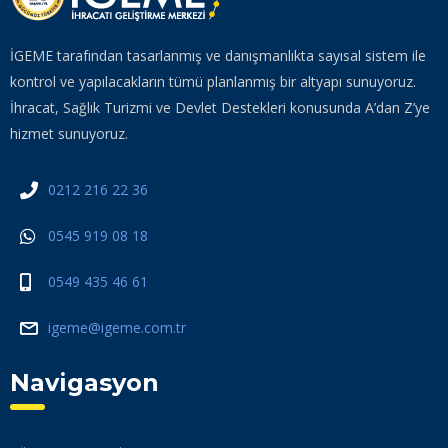
İGEME tarafından tasarlanmış ve danışmanlıkta sayısal sistem ile
kontrol ve yapılacakların tümü planlanmış bir altyapı sunuyoruz.
İhracat, Sağlık Turizmi ve Devlet Destekleri konusunda A’dan Z’ye
hizmet sunuyoruz.
0212 216 22 36
0545 919 08 18
0549 435 46 61
igeme@igeme.com.tr
Navigasyon