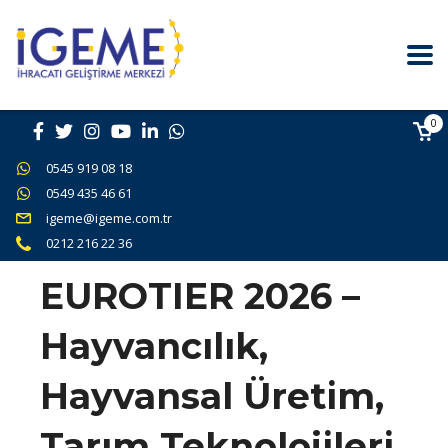
0
0545 919 08 18
0549 435 46 61
igeme@igeme.com.tr
0212 216 22 36
EUROTIER 2026 –
Hayvancılık,
Hayvansal Üretim,
Tarım Teknolojileri