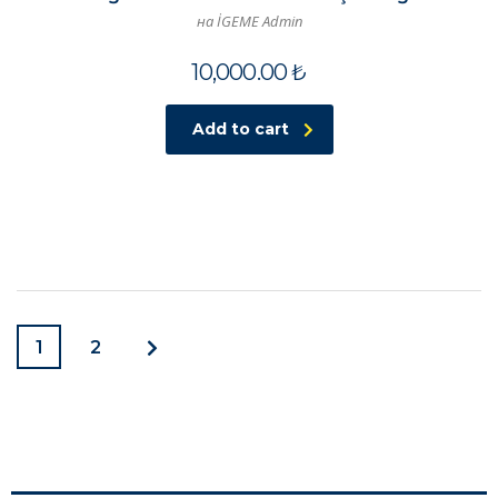
на İGEME Admin
10,000.00
₺
Add to cart
1
2