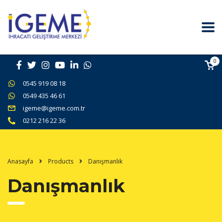
0
0545 919 08 18
0549 435 46 61
igeme@igeme.com.tr
0212 216 22 36
Anasayfa
Products
Danışmanlık
Danışmanlık