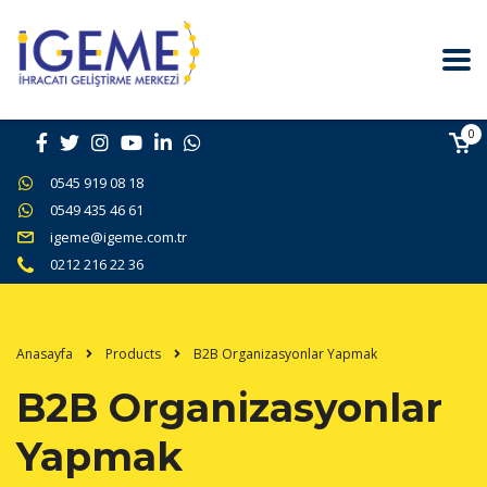
0
0545 919 08 18
0549 435 46 61
igeme@igeme.com.tr
0212 216 22 36
Anasayfa
Products
B2B Organizasyonlar Yapmak
B2B Organizasyonlar
Yapmak