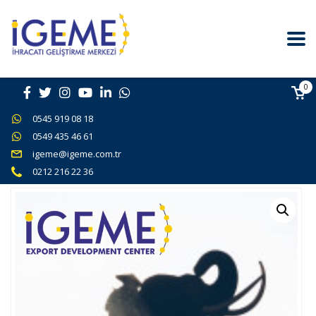
0
0545 919 08 18
0549 435 46 61
igeme@igeme.com.tr
0212 216 22 36