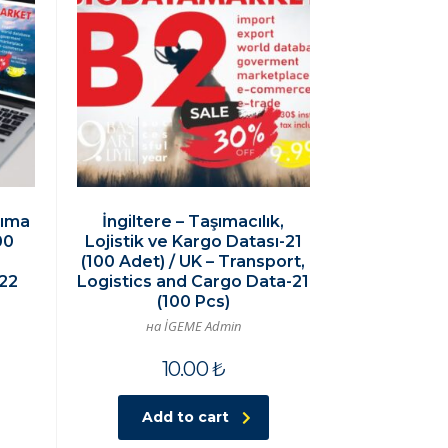
şıma
İngiltere – Taşımacılık,
00
Lojistik ve Kargo Datası-21
(100 Adet) / UK – Transport,
-22
Logistics and Cargo Data-21
(100 Pcs)
на İGEME Admin
10.00
₺
Add to cart