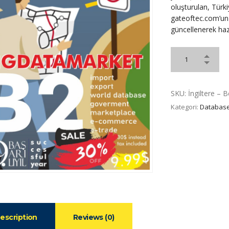
oluşturulan, Türkiy
gateoftec.com’un 1
güncellenerek hazı
SKU:
İngiltere –
Kategori:
Database
escription
Reviews (0)