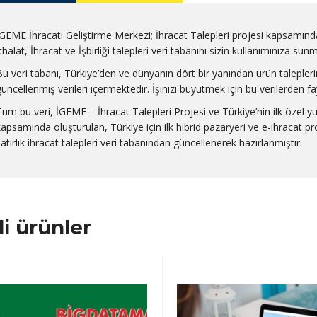
İGEME İhracatı Geliştirme Merkezi; İhracat Talepleri projesi kapsamınd
thalat, İhracat ve İşbirliği talepleri veri tabanını sizin kullanımınıza sun
Bu veri tabanı, Türkiye’den ve dünyanın dört bir yanından ürün talepleri
güncellenmiş verileri içermektedir. İşinizi büyütmek için bu verilerden fay
Tüm bu veri, İGEME – İhracat Talepleri Projesi ve Türkiye’nin ilk özel y
kapsamında oluşturulan, Türkiye için ilk hibrid pazaryeri ve e-ihracat 
satırlık ihracat talepleri veri tabanından güncellenerek hazırlanmıştır.
ili ürünler