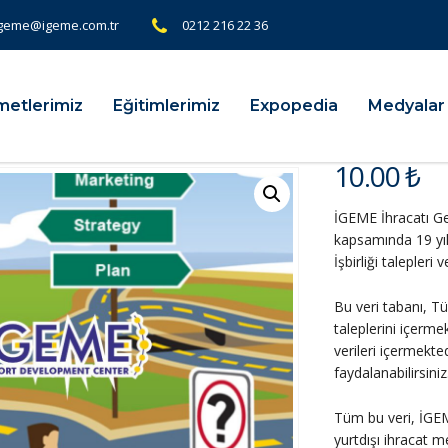
geme@igeme.com.tr
0212 216 22 36
metlerimiz
Eğitimlerimiz
Expopedia
Medyalar
10.00
₺
İGEME İhracatı Gel
kapsamında 19 yıl
İşbirliği talepleri
Bu veri tabanı, T
taleplerini içerme
verileri içermekted
faydalanabilirsiniz
Tüm bu veri, İGEME
yurtdışı ihracat 