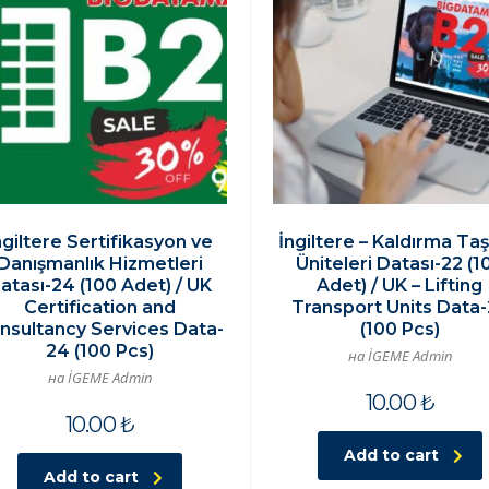
ngiltere Sertifikasyon ve
İngiltere – Kaldırma Ta
Danışmanlık Hizmetleri
Üniteleri Datası-22 (1
atası-24 (100 Adet) / UK
Adet) / UK – Lifting
Certification and
Transport Units Data
nsultancy Services Data-
(100 Pcs)
24 (100 Pcs)
на İGEME Admin
на İGEME Admin
10.00
₺
10.00
₺
Add to cart
Add to cart