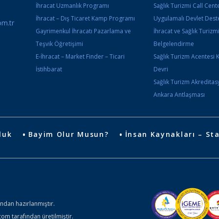
İhracat Uzmanlık Programı
Sağlık Turizmi Call Cente
İhracat – Dış Ticaret Kamp Programı
Uygulamalı Devlet Deste
m.tr
Gayrimenkul İhracatı Pazarlama ve
İhracat ve Sağlık Turizm
Teşvik Öğretişimi
Belgelendirme
E-İhracat – Market Finder – Ticari
Sağlık Turizm Acentesi 
İstihbarat
Devri
Sağlık Turizm Akredita
Ankara Antlaşması
luk
Bayim Olur Musun?
İnsan Kaynakları – Sta
ından hazırlanmıştır.
 tarafından üretilmiştir.