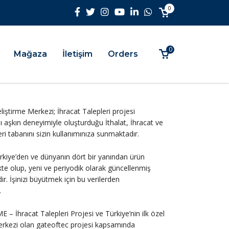
0
0
Mağaza
İletişim
Orders
iştirme Merkezi; İhracat Talepleri projesi
ı aşkın deneyimiyle oluşturduğu İthalat, İhracat ve
 veri tabanını sizin kullanımınıza sunmaktadır.
ürkiye’den ve dünyanın dört bir yanından ürün
kte olup, yeni ve periyodik olarak güncellenmiş
ir. İşinizi büyütmek için bu verilerden
.
 – İhracat Talepleri Projesi ve Türkiye’nin ilk özel
merkezi olan gateoftec projesi kapsamında