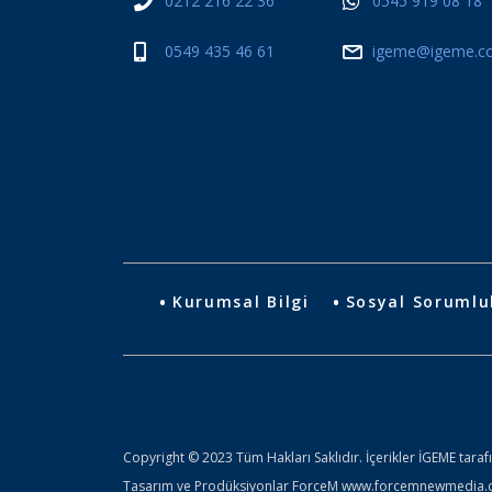
0212 216 22 36
0545 919 08 18
0549 435 46 61
igeme@igeme.co
Kurumsal Bilgi
Sosyal Sorumlu
Copyright © 2023 Tüm Hakları Saklıdır. İçerikler İGEME taraf
Tasarım ve Prodüksiyonlar ForceM www.forcemnewmedia.com