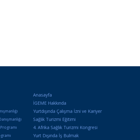
Anasayfa
İGEME Hakkında
Yurtdışında Çalışma İzni ve Kariyer
anışmanlığı
Sağlık Turizmi Eğitimi
Danışmanlığı
4. Afrika Sağlık Turizmi Kongresi
k Programı
Yurt Dışında İş Bulmak
ogramı