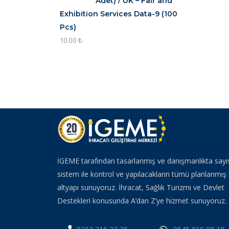
Adet) / UK – Fair and
Exhibition Services Data-9 (100
Pcs)
10.00
₺
İGEME tarafından tasarlanmış ve danışmanlıkta sayı
sistem ile kontrol ve yapılacakların tümü planlanmış 
altyapı sunuyoruz. İhracat, Sağlık Turizmi ve Devlet
Destekleri konusunda A’dan Z’ye hizmet sunuyoruz.