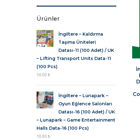
Ürünler
İngiltere – Kaldırma
Taşıma Üniteleri
Datası-11 (100 Adet) / UK
– Lifting Transport Units Data-11
(100 Pcs)
İ
10.00
₺
D
Co
İngiltere – Lunapark –
Oyun Eğlence Salonları
Datası-16 (100 Adet) / UK
– Lunapark – Game Entertainment
Halls Data-16 (100 Pcs)
10.00
₺