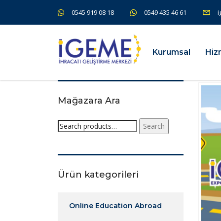
0545 919 08 18
0549 435 46 61
i
Kurumsal
Hiz
Mağazara Ara
Search
Ürün kategorileri
Online Education Abroad