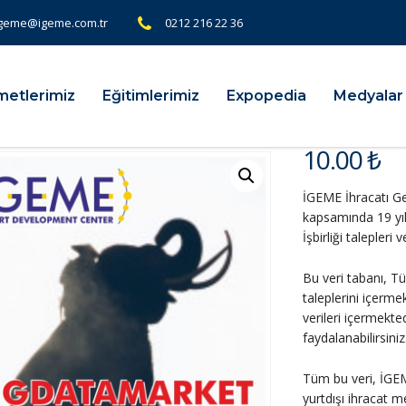
geme@igeme.com.tr
0212 216 22 36
metlerimiz
Eğitimlerimiz
Expopedia
Medyalar
10.00
₺
İGEME İhracatı Gel
kapsamında 19 yıl
İşbirliği talepleri
Bu veri tabanı, T
taleplerini içerme
verileri içermekted
faydalanabilirsiniz
Tüm bu veri, İGEME
yurtdışı ihracat 