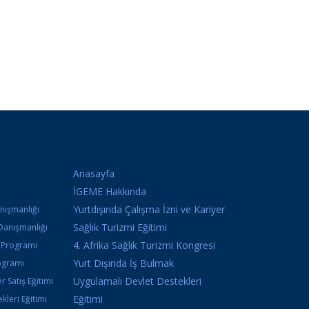
Anasayfa
İGEME Hakkında
Yurtdışında Çalışma İzni ve Kariyer
anışmanlığı
Sağlık Turizmi Eğitimi
Danışmanlığı
4. Afrika Sağlık Turizmi Kongresi
k Programı
Yurt Dışında İş Bulmak
ogramı
Uygulamalı Devlet Destekleri
r Satış Eğitimi
Eğitimi
kleri Eğitimi