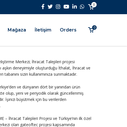
0
0
Mağaza
İletişim
Orders
iştirme Merkezi; İhracat Talepleri projesi
ı aşkın deneyimiyle oluşturduğu İthalat, İhracat ve
 veri tabanını sizin kullanımınıza sunmaktadır.
ürkiye’den ve dünyanın dört bir yanından ürün
kte olup, yeni ve periyodik olarak güncellenmiş
ir. İşinizi büyütmek için bu verilerden
.
 – İhracat Talepleri Projesi ve Türkiye’nin ilk özel
merkezi olan gateoftec projesi kapsamında