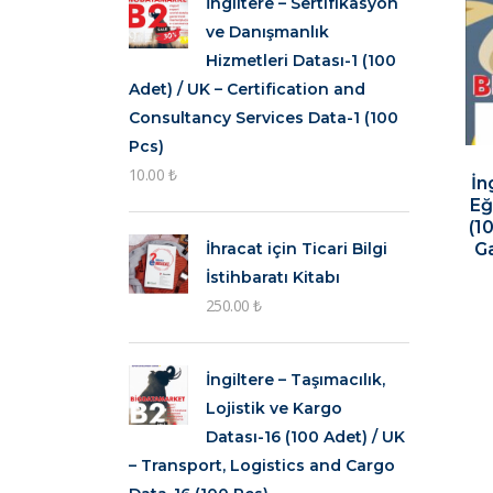
İngiltere – Sertifikasyon
ve Danışmanlık
Hizmetleri Datası-1 (100
Adet) / UK – Certification and
Consultancy Services Data-1 (100
Pcs)
10.00
₺
İn
Eğ
(1
G
İhracat için Ticari Bilgi
İstihbaratı Kitabı
250.00
₺
İngiltere – Taşımacılık,
Lojistik ve Kargo
Datası-16 (100 Adet) / UK
– Transport, Logistics and Cargo