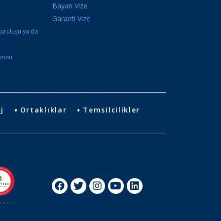
Bayan Vize
i
Garanti Vize
Kuruluşu ya da
syonu
j
Ortaklıklar
Temsilcilikler