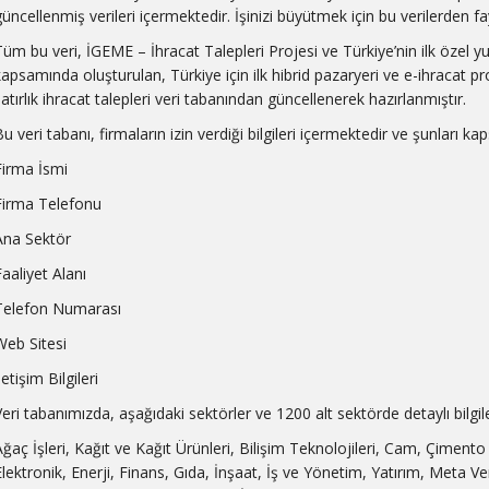
güncellenmiş verileri içermektedir. İşinizi büyütmek için bu verilerden fay
Tüm bu veri, İGEME – İhracat Talepleri Projesi ve Türkiye’nin ilk özel y
kapsamında oluşturulan, Türkiye için ilk hibrid pazaryeri ve e-ihracat 
satırlık ihracat talepleri veri tabanından güncellenerek hazırlanmıştır.
u veri tabanı, firmaların izin verdiği bilgileri içermektedir ve şunları kap
Firma İsmi
Firma Telefonu
Ana Sektör
Faaliyet Alanı
Telefon Numarası
Web Sitesi
letişim Bilgileri
Veri tabanımızda, aşağıdaki sektörler ve 1200 alt sektörde detaylı bilgi
Ağaç İşleri, Kağıt ve Kağıt Ürünleri, Bilişim Teknolojileri, Cam, Çimento
Elektronik, Enerji, Finans, Gıda, İnşaat, İş ve Yönetim, Yatırım, Meta Ver