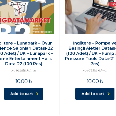
giltere – Lunapark – Oyun
İngiltere – Pompa v
lence Salonları Datası-22
Basınçlı Aletler Datası
00 Adet) / UK – Lunapark –
(100 Adet) / UK – Pump
ame Entertainment Halls
Pressure Tools Data-21 
Data-22 (100 Pcs)
Pcs)
на İGEME Admin
на İGEME Admin
10.00
₺
10.00
₺
Add to cart
Add to cart