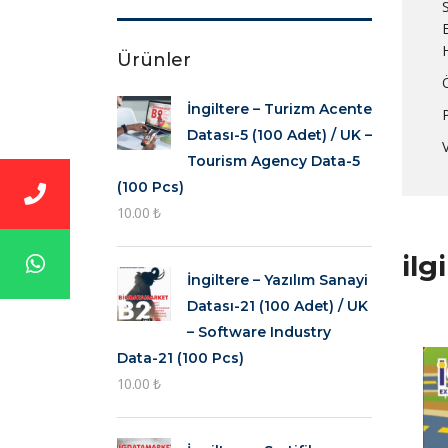
Ürünler
Ö
İngiltere – Turizm Acente
Datası-5 (100 Adet) / UK –
V
Tourism Agency Data-5
(100 Pcs)
10.00
₺
ilg
İngiltere – Yazılım Sanayi
Datası-21 (100 Adet) / UK
– Software Industry
Data-21 (100 Pcs)
10.00
₺