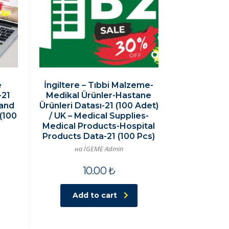
e
İngiltere – Tıbbi Malzeme-
-21
Medikal Ürünler-Hastane
 and
Ürünleri Datası-21 (100 Adet)
(100
/ UK – Medical Supplies-
Medical Products-Hospital
Products Data-21 (100 Pcs)
на İGEME Admin
10.00
₺
Add to cart