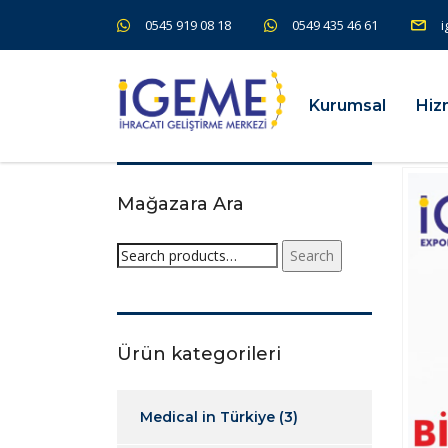
0545 919 08 18
0549 435 46 61
i
Kurumsal
Hiz
Mağazara Ara
Search
Ürün kategorileri
Medical in Türkiye
(3)