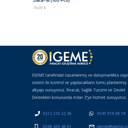
Data-16 (100 Pcs)
10.00
₺
İGEME tarafından tasarlanmış ve danışmanlıkta sayı
sistem ile kontrol ve yapılacakların tümü planlanmış 
altyapı sunuyoruz. İhracat, Sağlık Turizmi ve Devlet
Destekleri konusunda A’dan Z’ye hizmet sunuyoruz.
0212 216 22 36
0545 919 08 18
0549 435 46 61
igeme@igeme.co