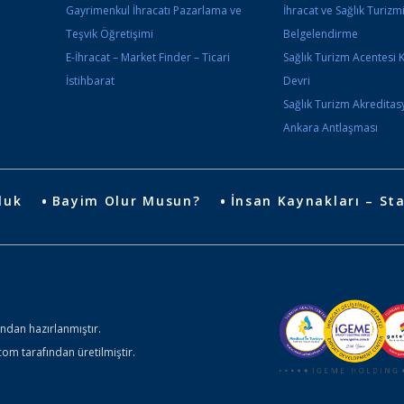
Gayrimenkul İhracatı Pazarlama ve
İhracat ve Sağlık Turizm
Teşvik Öğretişimi
Belgelendirme
E-İhracat – Market Finder – Ticari
Sağlık Turizm Acentesi 
İstihbarat
Devri
Sağlık Turizm Akredita
Ankara Antlaşması
luk
Bayim Olur Musun?
İnsan Kaynakları – Sta
ından hazırlanmıştır.
 tarafından üretilmiştir.