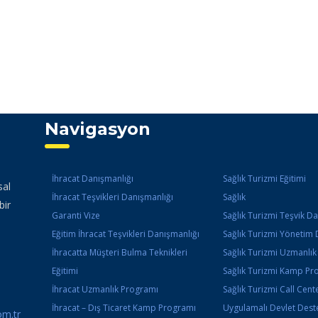
Navigasyon
İhracat Danışmanlığı
Sağlık Turizmi Eğitimi
sal
İhracat Teşvikleri Danışmanlığı
Sağlık
bir
Garanti Vize
Sağlık Turizmi Teşvik D
Eğitim İhracat Teşvikleri Danışmanlığı
Sağlık Turizmi Yönetim 
İhracatta Müşteri Bulma Teknikleri
Sağlık Turizmi Uzmanlı
Eğitimi
Sağlık Turizmi Kamp Pr
İhracat Uzmanlık Programı
Sağlık Turizmi Call Cente
İhracat – Dış Ticaret Kamp Programı
Uygulamalı Devlet Deste
m.tr