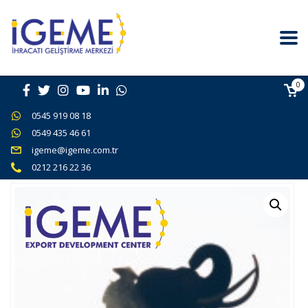
0
0545 919 08 18
0549 435 46 61
igeme@igeme.com.tr
0212 216 22 36