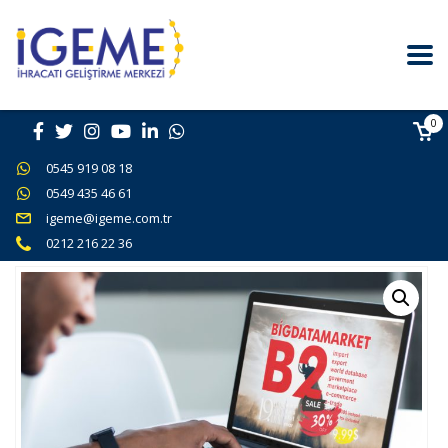
0
0545 919 08 18
0549 435 46 61
igeme@igeme.com.tr
0212 216 22 36