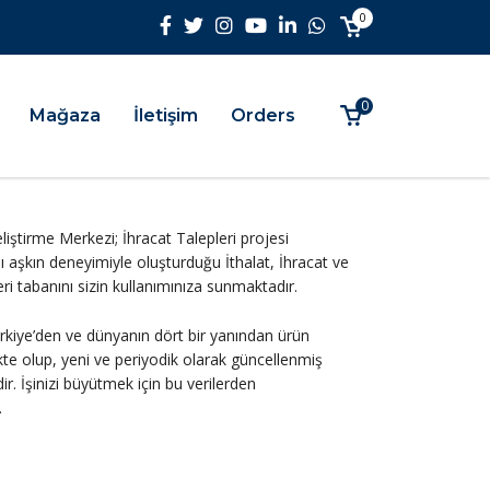
0
0
Mağaza
İletişim
Orders
iştirme Merkezi; İhracat Talepleri projesi
ı aşkın deneyimiyle oluşturduğu İthalat, İhracat ve
 veri tabanını sizin kullanımınıza sunmaktadır.
ürkiye’den ve dünyanın dört bir yanından ürün
kte olup, yeni ve periyodik olarak güncellenmiş
ir. İşinizi büyütmek için bu verilerden
.