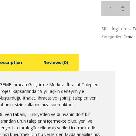
SKU:
İngiltere – 
Kategoriler:
Firma L
escription
Reviews (0)
İGEME İhracatı Geliştirme Merkezi; İhracat Talepleri
projesi kapsamında 19 yılı aşkın deneyimiyle
luşturduğu İthalat, İhracat ve İşbirliği talepleri veri
tabanını sizin kullanımınıza sunmaktadır.
Bu veri tabanı, Türkiye’den ve dünyanın dört bir
yanından ürün taleplerini içermekte olup, yeni ve
periyodik olarak güncellenmiş verileri içermektedir.
şinizi büyütmek için bu verilerden faydalanabilirsiniz.