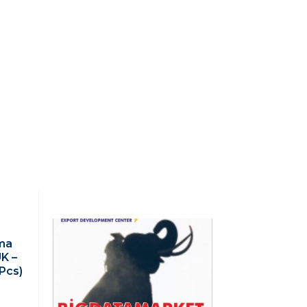
ama
UK –
 Pcs)