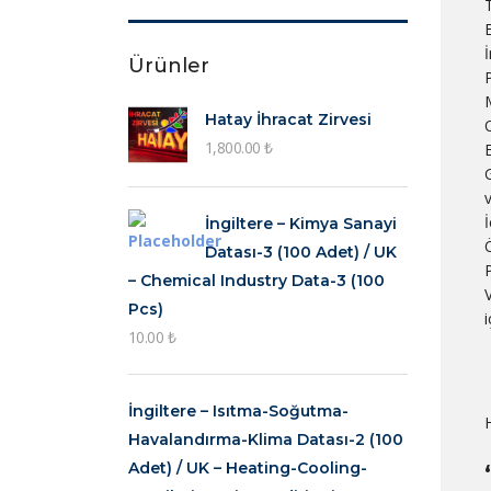
E
Ürünler
Hatay İhracat Zirvesi
1,800.00
₺
E
İngiltere – Kimya Sanayi
Ö
Datası-3 (100 Adet) / UK
– Chemical Industry Data-3 (100
V
Pcs)
10.00
₺
İngiltere – Isıtma-Soğutma-
Havalandırma-Klima Datası-2 (100
Adet) / UK – Heating-Cooling-