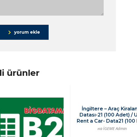
yorum ekle
ili ürünler
İngiltere – Araç Kiral
Datası-21 (100 Adet) / 
Rent a Car- Data21 (100
на İGEME Admin