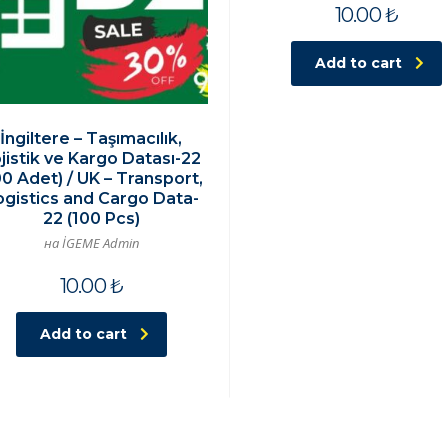
10.00
₺
Add to cart
İngiltere – Taşımacılık,
jistik ve Kargo Datası-22
00 Adet) / UK – Transport,
ogistics and Cargo Data-
22 (100 Pcs)
на İGEME Admin
10.00
₺
Add to cart