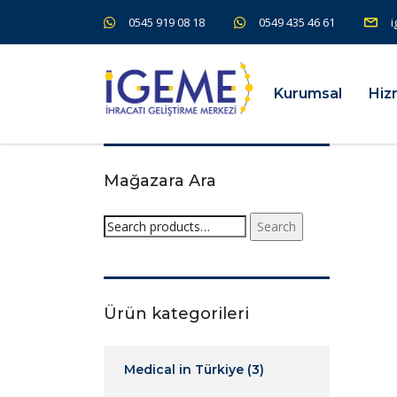
0545 919 08 18
0549 435 46 61
i
Kurumsal
Hiz
Mağazara Ara
Search
Ürün kategorileri
Medical in Türkiye
(3)