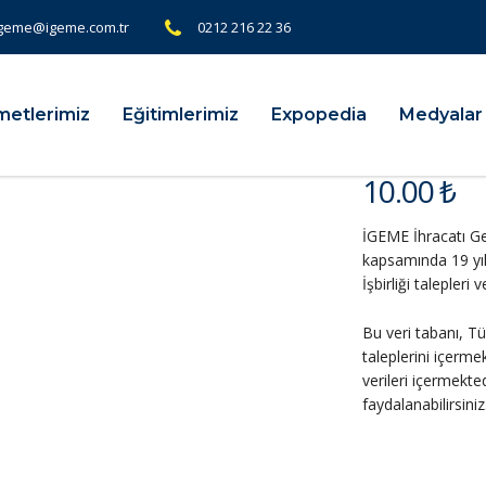
geme@igeme.com.tr
0212 216 22 36
metlerimiz
Eğitimlerimiz
Expopedia
Medyalar
10.00
₺
İGEME İhracatı Gel
kapsamında 19 yıl
İşbirliği talepleri
Bu veri tabanı, T
taleplerini içerme
verileri içermekted
faydalanabilirsiniz