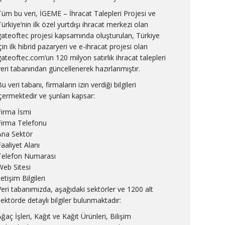
Tüm bu veri, İGEME – İhracat Talepleri Projesi ve
Türkiye’nin ilk özel yurtdışı ihracat merkezi olan
gateoftec projesi kapsamında oluşturulan, Türkiye
çin ilk hibrid pazaryeri ve e-ihracat projesi olan
gateoftec.com’un 120 milyon satırlık ihracat talepleri
veri tabanından güncellenerek hazırlanmıştır.
u veri tabanı, firmaların izin verdiği bilgileri
içermektedir ve şunları kapsar:
Firma İsmi
Firma Telefonu
Ana Sektör
Faaliyet Alanı
Telefon Numarası
Web Sitesi
letişim Bilgileri
Veri tabanımızda, aşağıdaki sektörler ve 1200 alt
sektörde detaylı bilgiler bulunmaktadır:
ğaç İşleri, Kağıt ve Kağıt Ürünleri, Bilişim