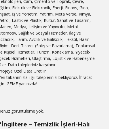
Teknolojileri, Cam, Çimento ve Toprak, Çevre,
ğitim, Elektrik ve Elektronik, Enerji, Finans, Gıda,
İnşaat, İş ve Yönetim, Yatırım, Meta Verse, Kimya,
Petrol, Lastik ve Plastik, Kültür, Sanat ve Tasarım,
Maden, Medya, İletişim ve Yayıncılık, Metal,
Otomotiv, Sağlık ve Sosyal Hizmetler, İlaç ve
czacılık, Tarım, Avcılık ve Balıkçılık, Tekstil, Hazır
Giyim, Deri, Ticaret (Satış ve Pazarlama), Toplumsal
ve Kişisel Hizmetler, Turizm, Konaklama, Yiyecek-
İçecek Hizmetleri, Ulaştırma, Lojistik ve Haberleşme.
zel Data talepleriniz karşılanır.
Projeye Özel Data Üretilir.
eri tabanımızla ilgili taleplerinizi bekliyoruz. İhracat
için İGEME yanınızda!
Henüz görüntüleme yok.
“İngiltere – Temizlik İşleri-Halı