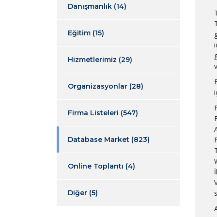
Danışmanlık
(14)
Eğitim
(15)
i
Hizmetlerimiz
(29)
B
Organizasyonlar
(28)
Firma Listeleri
(547)
Database Market
(823)
Online Toplantı
(4)
İ
Diğer
(5)
A