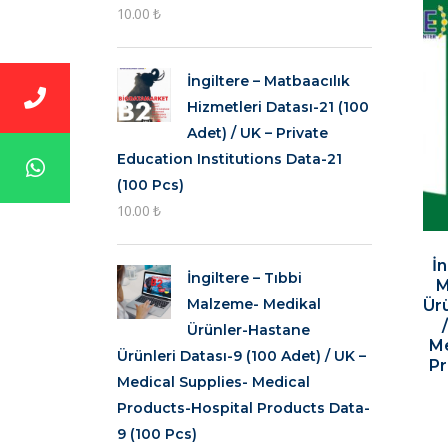
10.00
₺
İngiltere – Matbaacılık
Hizmetleri Datası-21 (100
Adet) / UK – Private
Education Institutions Data-21
(100 Pcs)
10.00
₺
İ
İngiltere – Tıbbi
M
Malzeme- Medikal
Ürü
Ürünler-Hastane
Me
Ürünleri Datası-9 (100 Adet) / UK –
Pr
Medical Supplies- Medical
Products-Hospital Products Data-
9 (100 Pcs)