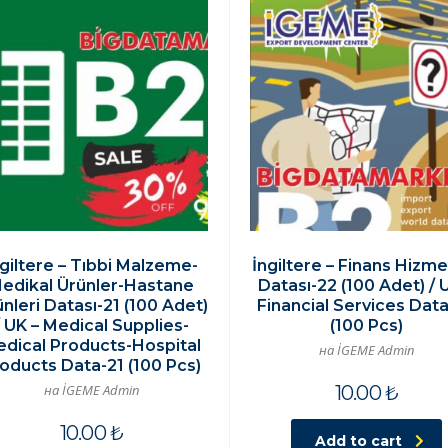
ngiltere – Tıbbi Malzeme-
İngiltere – Finans Hizme
edikal Ürünler-Hastane
Datası-22 (100 Adet) / 
nleri Datası-21 (100 Adet)
Financial Services Dat
/ UK – Medical Supplies-
(100 Pcs)
dical Products-Hospital
на İGEME Admin
oducts Data-21 (100 Pcs)
на İGEME Admin
10.00
₺
10.00
₺
Add to cart