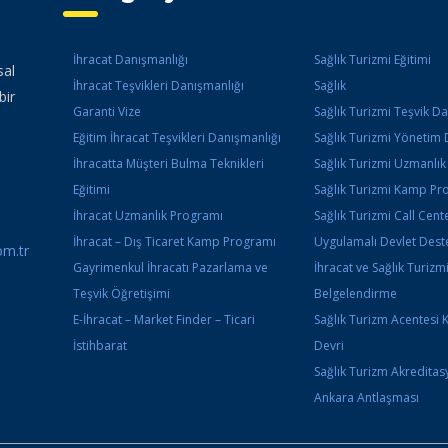
İhracat Danışmanlığı
Sağlık Turizmi Eğitimi
sal
İhracat Teşvikleri Danışmanlığı
Sağlık
bir
Garanti Vize
Sağlık Turizmi Teşvik D
Eğitim İhracat Teşvikleri Danışmanlığı
Sağlık Turizmi Yönetim 
İhracatta Müşteri Bulma Teknikleri
Sağlık Turizmi Uzmanlı
Eğitimi
Sağlık Turizmi Kamp Pr
İhracat Uzmanlık Programı
Sağlık Turizmi Call Cente
İhracat – Dış Ticaret Kamp Programı
Uygulamalı Devlet Deste
m.tr
Gayrimenkul İhracatı Pazarlama ve
İhracat ve Sağlık Turizm
Teşvik Öğretişimi
Belgelendirme
E-İhracat – Market Finder – Ticari
Sağlık Turizm Acentesi 
İstihbarat
Devri
Sağlık Turizm Akredita
Ankara Antlaşması