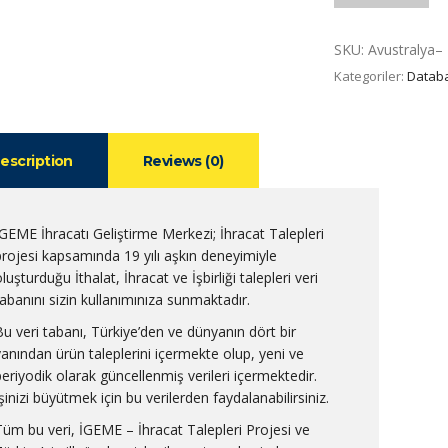
SKU:
Avustralya– P
Kategoriler:
Datab
escription
Reviews (0)
İGEME İhracatı Geliştirme Merkezi; İhracat Talepleri
projesi kapsamında 19 yılı aşkın deneyimiyle
luşturduğu İthalat, İhracat ve İşbirliği talepleri veri
tabanını sizin kullanımınıza sunmaktadır.
Bu veri tabanı, Türkiye’den ve dünyanın dört bir
yanından ürün taleplerini içermekte olup, yeni ve
periyodik olarak güncellenmiş verileri içermektedir.
şinizi büyütmek için bu verilerden faydalanabilirsiniz.
Tüm bu veri, İGEME – İhracat Talepleri Projesi ve