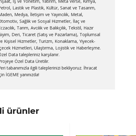
İnşaat, İş ve Yönetim, Yatırım, Meta Verse, Kimya,
Petrol, Lastik ve Plastik, Kültür, Sanat ve Tasarım,
Maden, Medya, İletişim ve Yayıncılık, Metal,
Otomotiv, Sağlık ve Sosyal Hizmetler, İlaç ve
czacılık, Tarım, Avcılık ve Balıkçılık, Tekstil, Hazır
Giyim, Deri, Ticaret (Satış ve Pazarlama), Toplumsal
ve Kişisel Hizmetler, Turizm, Konaklama, Yiyecek-
İçecek Hizmetleri, Ulaştırma, Lojistik ve Haberleşme.
zel Data talepleriniz karşılanır.
Projeye Özel Data Üretilir.
eri tabanımızla ilgili taleplerinizi bekliyoruz. İhracat
için İGEME yanınızda!
ili ürünler