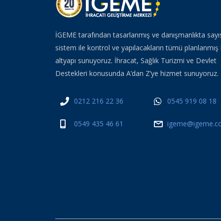
İGEME tarafından tasarlanmış ve danışmanlıkta sayı
sistem ile kontrol ve yapılacakların tümü planlanmış 
altyapı sunuyoruz. İhracat, Sağlık Turizmi ve Devlet
Destekleri konusunda A’dan Z’ye hizmet sunuyoruz.
0212 216 22 36
0545 919 08 18
0549 435 46 61
igeme@igeme.co