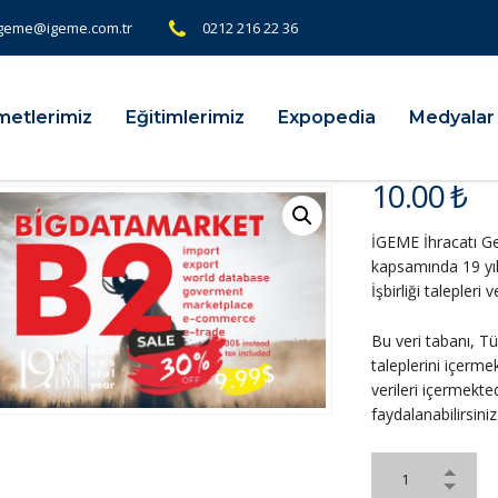
geme@igeme.com.tr
0212 216 22 36
metlerimiz
Eğitimlerimiz
Expopedia
Medyalar
10.00
₺
İGEME İhracatı Gel
kapsamında 19 yıl
İşbirliği talepleri
Bu veri tabanı, T
taleplerini içerme
verileri içermekted
faydalanabilirsiniz