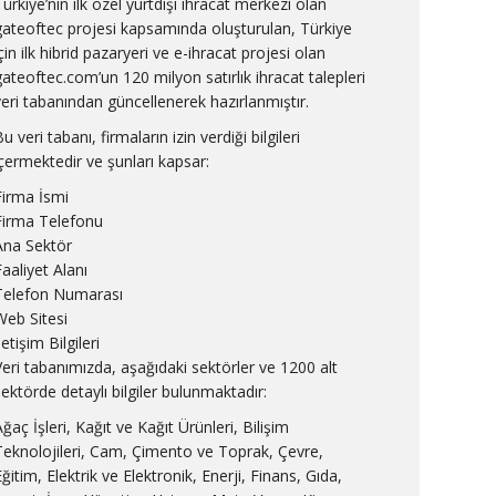
Türkiye’nin ilk özel yurtdışı ihracat merkezi olan
gateoftec projesi kapsamında oluşturulan, Türkiye
çin ilk hibrid pazaryeri ve e-ihracat projesi olan
gateoftec.com’un 120 milyon satırlık ihracat talepleri
veri tabanından güncellenerek hazırlanmıştır.
u veri tabanı, firmaların izin verdiği bilgileri
içermektedir ve şunları kapsar:
Firma İsmi
Firma Telefonu
Ana Sektör
Faaliyet Alanı
Telefon Numarası
Web Sitesi
letişim Bilgileri
Veri tabanımızda, aşağıdaki sektörler ve 1200 alt
sektörde detaylı bilgiler bulunmaktadır:
ğaç İşleri, Kağıt ve Kağıt Ürünleri, Bilişim
Teknolojileri, Cam, Çimento ve Toprak, Çevre,
ğitim, Elektrik ve Elektronik, Enerji, Finans, Gıda,