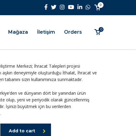
0
0
Mağaza
İletişim
Orders
iştirme Merkezi; İhracat Talepleri projesi
ı aşkın deneyimiyle oluşturduğu İthalat, İhracat ve
 veri tabanını sizin kullanımınıza sunmaktadır.
ürkiye’den ve dünyanın dört bir yanından ürün
kte olup, yeni ve periyodik olarak güncellenmiş
ir. İşinizi büyütmek için bu verilerden
.
Add to cart