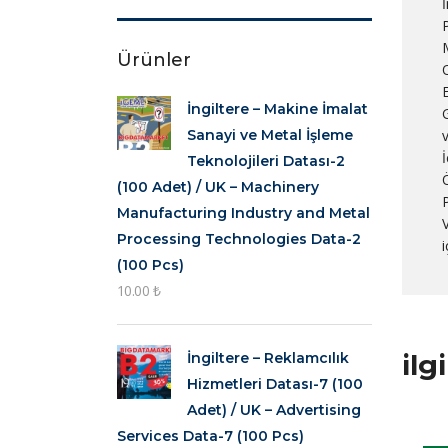
Ürünler
E
İngiltere – Makine İmalat
Sanayi ve Metal İşleme
Teknolojileri Datası-2
Ö
(100 Adet) / UK – Machinery
Manufacturing Industry and Metal
V
Processing Technologies Data-2
(100 Pcs)
10.00
₺
ilg
İngiltere – Reklamcılık
Hizmetleri Datası-7 (100
Adet) / UK – Advertising
Services Data-7 (100 Pcs)