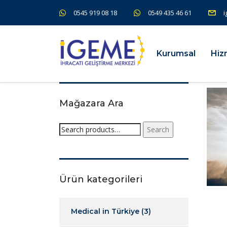
0545 919 08 18
0549 435 46 61
i
Kurumsal
Hiz
Mağazara Ara
Search
Ürün kategorileri
Medical in Türkiye
(3)