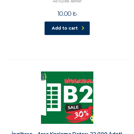
на İGEME Admin
10.00
₺
Add to cart