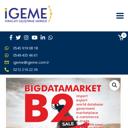
0
0545 919 08 18
0549 435 46 61
igeme@igeme.com.tr
0212 216 22 36