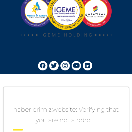
haberlerimiz.website: Verifying that
you are not a robot...