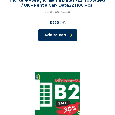
İngiltere – Araç Kiralama Datası-22 (100 Adet)
/ UK – Rent a Car- Data22 (100 Pcs)
на İGEME Admin
10.00
₺
Add to cart