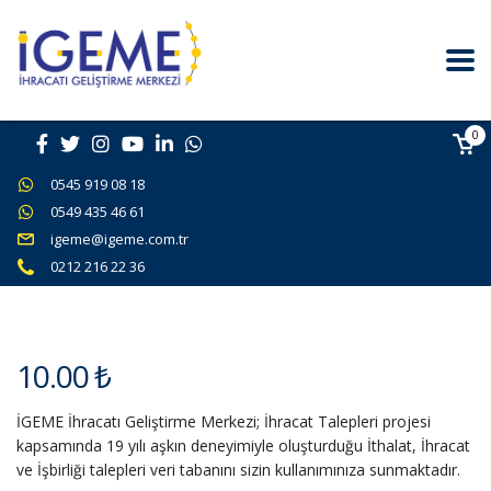
0
0545 919 08 18
0549 435 46 61
igeme@igeme.com.tr
0212 216 22 36
10.00
₺
İGEME İhracatı Geliştirme Merkezi; İhracat Talepleri projesi
kapsamında 19 yılı aşkın deneyimiyle oluşturduğu İthalat, İhracat
ve İşbirliği talepleri veri tabanını sizin kullanımınıza sunmaktadır.