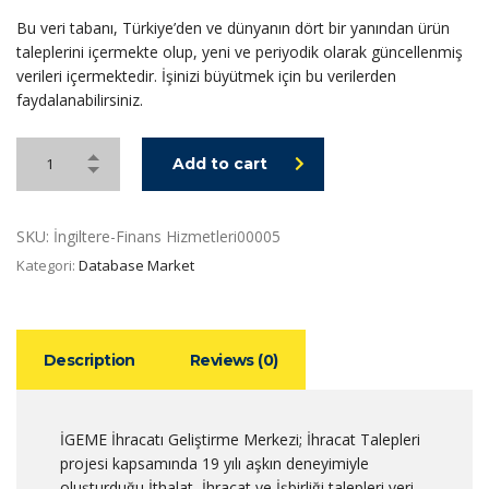
Bu veri tabanı, Türkiye’den ve dünyanın dört bir yanından ürün
taleplerini içermekte olup, yeni ve periyodik olarak güncellenmiş
verileri içermektedir. İşinizi büyütmek için bu verilerden
faydalanabilirsiniz.
Add to cart
SKU:
İngiltere-Finans Hizmetleri00005
Kategori:
Database Market
Description
Reviews (0)
İGEME İhracatı Geliştirme Merkezi; İhracat Talepleri
projesi kapsamında 19 yılı aşkın deneyimiyle
oluşturduğu İthalat, İhracat ve İşbirliği talepleri veri