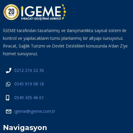
İGEME tarafından tasarlanmış ve danışmanlıkta sayısal sistem ile
kontrol ve yapılacakların tümü planlanmış bir altyapı sunuyoruz.
İhracat, Sağlık Turizmi ve Devlet Destekleri konusunda A’dan Z’ye
hizmet sunuyoruz.
0212 216 22 36
0545 919 08 18
0549 435 46 61
igeme@igeme.com.tr
Navigasyon