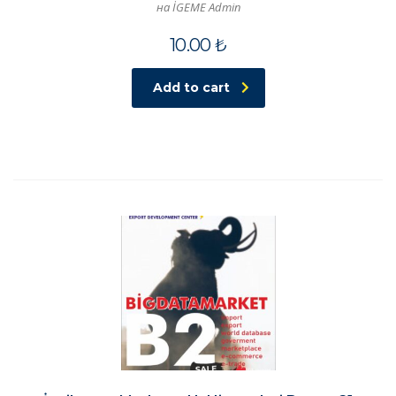
на İGEME Admin
10.00
₺
Add to cart