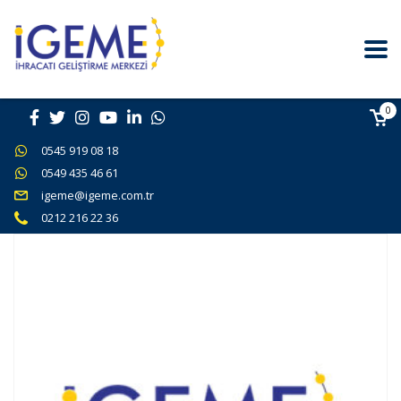
0
0545 919 08 18
0549 435 46 61
igeme@igeme.com.tr
0212 216 22 36