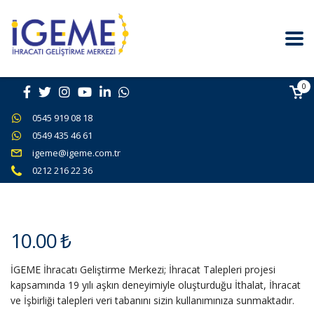
0
0545 919 08 18
0549 435 46 61
igeme@igeme.com.tr
0212 216 22 36
10.00
₺
İGEME İhracatı Geliştirme Merkezi; İhracat Talepleri projesi
kapsamında 19 yılı aşkın deneyimiyle oluşturduğu İthalat, İhracat
ve İşbirliği talepleri veri tabanını sizin kullanımınıza sunmaktadır.