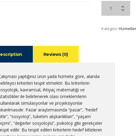
Kategori:
Hizmetler
escription
Reviews (0)
Çalışması yaptığınız ürün yada hizmete göre, alanda
elirleyici kriterleri tespit etmektir. Bu kriterlerin
sosyolojik, kavramsal, ihtiyaç matematiği ve
statistikler ile belirlenerek olası örneklemlerin
kullanılarak simülasyonlar ve projeksiyonlar
çıkarılmasıdır. Pazar araştırmasında “pazar”, “hedef
itle”, “sosyoloji”, tüketim alışkanlıkları”, “yaşam
içimi”, “değerler sosyolojisi”, psikoloji gibi gerekçeler
espit edilir. Bu tespit edilen kriterlerin hedef kitlelenin