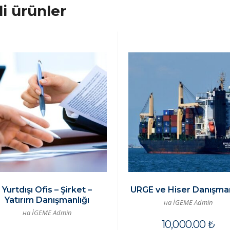
ili ürünler
Yurtdışı Ofis – Şirket –
URGE ve Hiser Danışman
Yatırım Danışmanlığı
на İGEME Admin
на İGEME Admin
10,000.00
₺