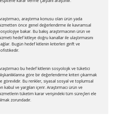
tespitene karar verme çarpanı araştırılır.
Araştırmacı, araştırma konusu olan ürün yada
hizmetten önce genel değerlendirme ile kavramsal
sosyolojiye bakar. Bu bakış araştırmacının ürün ve
hizmeti hedef kitleye doğru kanallar ile ulaştırmasını
ağlar. Bugün hedef kitlenin kriterleri girift ve
ofistikedir.
Araştırmacı bu hedef kitlenin sosyolojik ve tüketici
alışkanlıklarına göre bir değerlendirme kriteri çıkarmak
ile görevlidir. Bu renkler, siyasal sosyal ve toplumsal
ön kabul ve yargıları içerir. Araştırmacı ürün ve
hizmetlerin tüketim karar verişindeki tüm süreçleri ele
almak zorundadır.