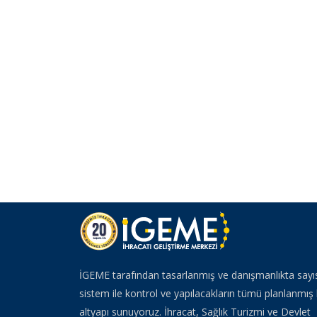
İGEME tarafından tasarlanmış ve danışmanlıkta sayı
sistem ile kontrol ve yapılacakların tümü planlanmış 
altyapı sunuyoruz. İhracat, Sağlık Turizmi ve Devlet