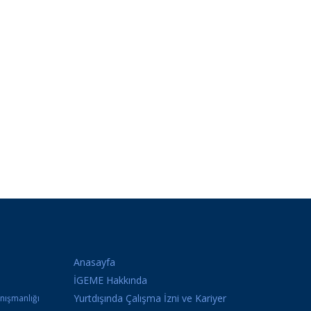
Anasayfa
İGEME Hakkında
Yurtdışında Çalışma İzni ve Kariyer
anışmanlığı