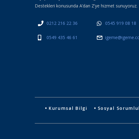
Destekleri konusunda A’dan Z’ye hizmet sunuyoruz.
0212 216 22 36
0545 919 08 18
0549 435 46 61
igeme@igeme.co
Kurumsal Bilgi
Sosyal Sorumlu