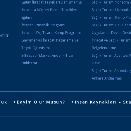
Eğitim İhracat Teşvikleri Danışmanlığı
Sağlık Turizmi Yönetim 
İhracatta Müşteri Bulma Teknikleri
Sağlık Turizmi Uzmanlı
Eğitimi
Sağlık Turizmi Kamp Pr
İhracat Uzmanlık Programı
Sağlık Turizmi Call Cente
İhracat – Dış Ticaret Kamp Programı
Uygulamalı Devlet Deste
m.tr
Gayrimenkul İhracatı Pazarlama ve
İhracat ve Sağlık Turizm
Teşvik Öğretişimi
Belgelendirme
E-İhracat – Market Finder – Ticari
Sağlık Turizm Acentesi 
İstihbarat
Devri
Sağlık Turizm Akredita
Ankara Antlaşması
luk
Bayim Olur Musun?
İnsan Kaynakları – Sta