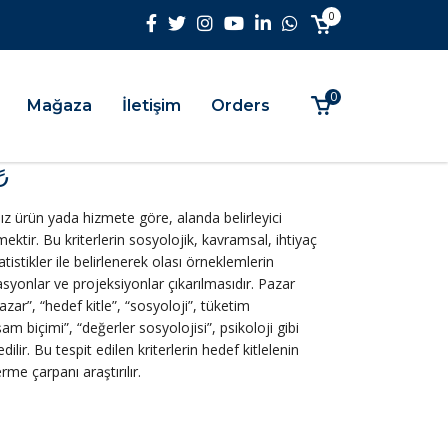
0
0
Mağaza
İletişim
Orders
₺
ız ürün yada hizmete göre, alanda belirleyici
tmektir. Bu kriterlerin sosyolojik, kavramsal, ihtiyaç
tistikler ile belirlenerek olası örneklemlerin
asyonlar ve projeksiyonlar çıkarılmasıdır. Pazar
zar”, “hedef kitle”, “sosyoloji”, tüketim
aşam biçimi”, “değerler sosyolojisi”, psikoloji gibi
dilir. Bu tespit edilen kriterlerin hedef kitlelenin
rme çarpanı araştırılır.