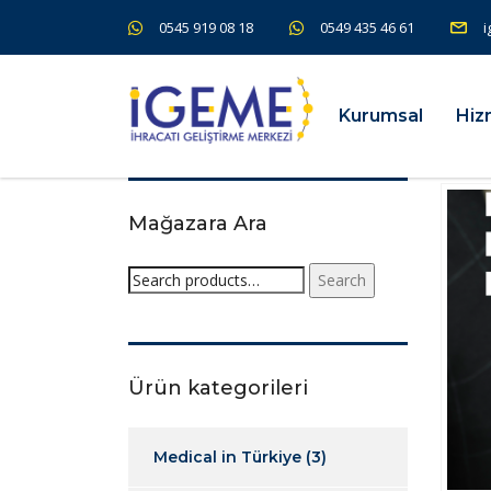
0545 919 08 18
0549 435 46 61
i
Kurumsal
Hiz
Mağazara Ara
Search
Ürün kategorileri
Medical in Türkiye
(3)