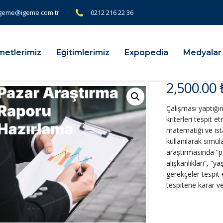
geme@igeme.com.tr
0212 216 22 36
metlerimiz
Eğitimlerimiz
Expopedia
Medyalar
2,500.00
Çalışması yaptığın
kriterleri tespit e
matematiği ve ista
kullanılarak simül
araştırmasında “pa
alışkanlıkları”, “y
gerekçeler tespit e
tespitene karar ve