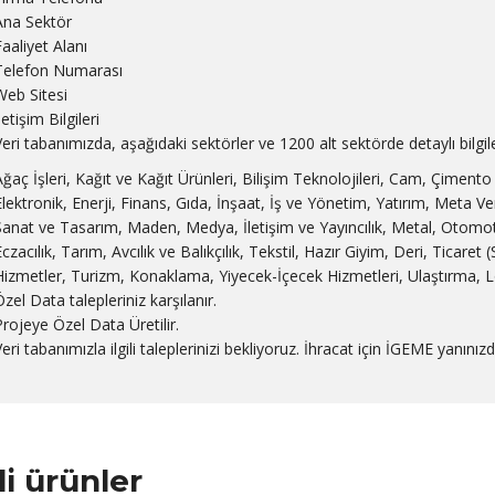
Ana Sektör
Faaliyet Alanı
Telefon Numarası
Web Sitesi
letişim Bilgileri
Veri tabanımızda, aşağıdaki sektörler ve 1200 alt sektörde detaylı bilgi
Ağaç İşleri, Kağıt ve Kağıt Ürünleri, Bilişim Teknolojileri, Cam, Çimento
Elektronik, Enerji, Finans, Gıda, İnşaat, İş ve Yönetim, Yatırım, Meta Ver
Sanat ve Tasarım, Maden, Medya, İletişim ve Yayıncılık, Metal, Otomoti
Eczacılık, Tarım, Avcılık ve Balıkçılık, Tekstil, Hazır Giyim, Deri, Ticare
Hizmetler, Turizm, Konaklama, Yiyecek-İçecek Hizmetleri, Ulaştırma, L
zel Data talepleriniz karşılanır.
Projeye Özel Data Üretilir.
eri tabanımızla ilgili taleplerinizi bekliyoruz. İhracat için İGEME yanınızd
ili ürünler