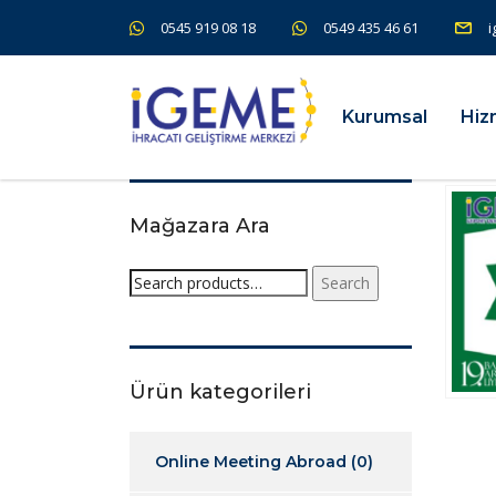
0545 919 08 18
0549 435 46 61
i
Kurumsal
Hiz
Mağazara Ara
Search
Ürün kategorileri
Online Meeting Abroad
(0)