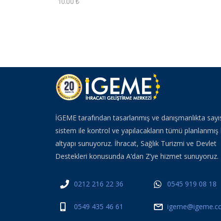
10.00
₺
İGEME tarafından tasarlanmış ve danışmanlıkta sayı
sistem ile kontrol ve yapılacakların tümü planlanmış 
altyapı sunuyoruz. İhracat, Sağlık Turizmi ve Devlet
Destekleri konusunda A’dan Z’ye hizmet sunuyoruz.
0212 216 22 36
0545 919 08 18
0549 435 46 61
igeme@igeme.co