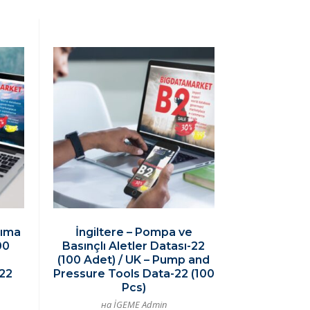
şıma
İngiltere – Pompa ve
00
Basınçlı Aletler Datası-22
(100 Adet) / UK – Pump and
-22
Pressure Tools Data-22 (100
Pcs)
на İGEME Admin