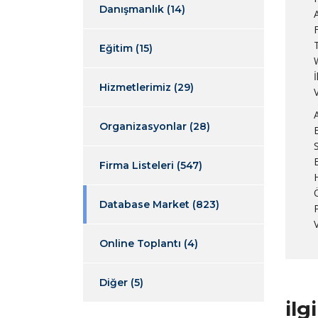
Danışmanlık
(14)
Eğitim
(15)
İ
Hizmetlerimiz
(29)
Organizasyonlar
(28)
Firma Listeleri
(547)
Ö
Database Market
(823)
V
Online Toplantı
(4)
Diğer
(5)
ilg