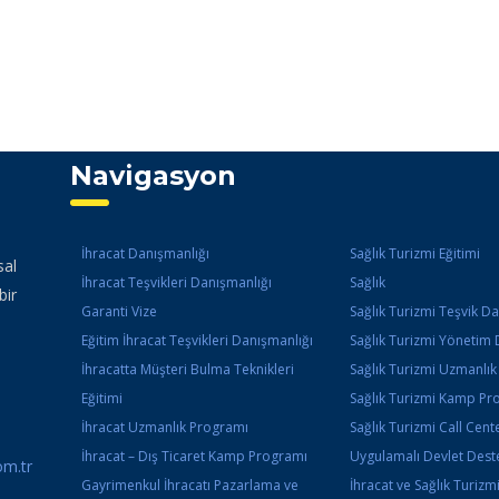
Navigasyon
İhracat Danışmanlığı
Sağlık Turizmi Eğitimi
sal
İhracat Teşvikleri Danışmanlığı
Sağlık
bir
Garanti Vize
Sağlık Turizmi Teşvik D
Eğitim İhracat Teşvikleri Danışmanlığı
Sağlık Turizmi Yönetim 
İhracatta Müşteri Bulma Teknikleri
Sağlık Turizmi Uzmanlı
Eğitimi
Sağlık Turizmi Kamp Pr
İhracat Uzmanlık Programı
Sağlık Turizmi Call Cente
İhracat – Dış Ticaret Kamp Programı
Uygulamalı Devlet Deste
m.tr
Gayrimenkul İhracatı Pazarlama ve
İhracat ve Sağlık Turizm