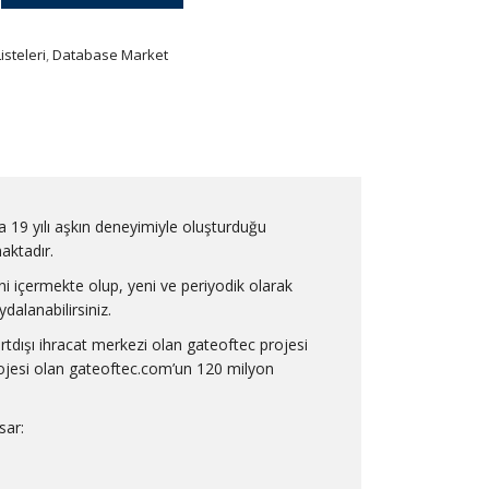
isteleri
,
Database Market
a 19 yılı aşkın deneyimiyle oluşturduğu
maktadır.
ni içermekte olup, yeni ve periyodik olarak
dalanabilirsiniz.
urtdışı ihracat merkezi olan gateoftec projesi
projesi olan gateoftec.com’un 120 milyon
sar: