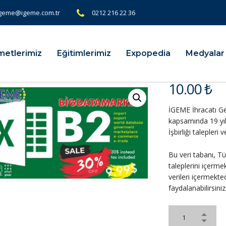
geme@igeme.com.tr
0212 216 22 36
metlerimiz
Eğitimlerimiz
Expopedia
Medyalar
10.00
₺
İGEME İhracatı Gel
kapsamında 19 yıl
İşbirliği talepleri
Bu veri tabanı, T
taleplerini içerme
verileri içermekted
faydalanabilirsiniz