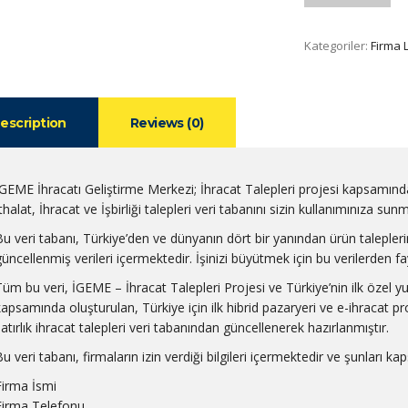
Kategoriler:
Firma L
escription
Reviews (0)
İGEME İhracatı Geliştirme Merkezi; İhracat Talepleri projesi kapsamınd
thalat, İhracat ve İşbirliği talepleri veri tabanını sizin kullanımınıza sun
Bu veri tabanı, Türkiye’den ve dünyanın dört bir yanından ürün talepleri
güncellenmiş verileri içermektedir. İşinizi büyütmek için bu verilerden fay
Tüm bu veri, İGEME – İhracat Talepleri Projesi ve Türkiye’nin ilk özel y
kapsamında oluşturulan, Türkiye için ilk hibrid pazaryeri ve e-ihracat 
satırlık ihracat talepleri veri tabanından güncellenerek hazırlanmıştır.
u veri tabanı, firmaların izin verdiği bilgileri içermektedir ve şunları kap
Firma İsmi
Firma Telefonu