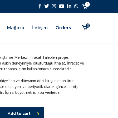
0
0
Mağaza
İletişim
Orders
iştirme Merkezi; İhracat Talepleri projesi
ı aşkın deneyimiyle oluşturduğu İthalat, İhracat ve
 veri tabanını sizin kullanımınıza sunmaktadır.
ürkiye’den ve dünyanın dört bir yanından ürün
kte olup, yeni ve periyodik olarak güncellenmiş
ir. İşinizi büyütmek için bu verilerden
.
Add to cart