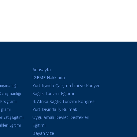
Anasayfa
İGEME Hakkında
Yurtdışında Çalışma İzni ve Kariyer
anışmanlığı
Sağlık Turizmi Eğitimi
Danışmanlığı
4. Afrika Sağlık Turizmi Kongresi
k Programı
Yurt Dışında İş Bulmak
ogramı
Uygulamalı Devlet Destekleri
r Satış Eğitimi
Eğitimi
kleri Eğitimi
Bayan Vize
i