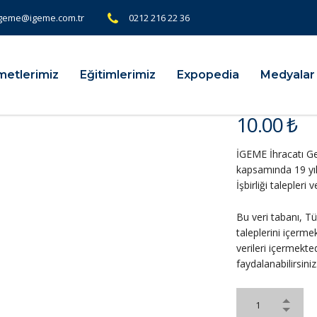
geme@igeme.com.tr
0212 216 22 36
metlerimiz
Eğitimlerimiz
Expopedia
Medyalar
10.00
₺
İGEME İhracatı Gel
kapsamında 19 yıl
İşbirliği talepleri
Bu veri tabanı, T
taleplerini içerme
verileri içermekted
faydalanabilirsiniz