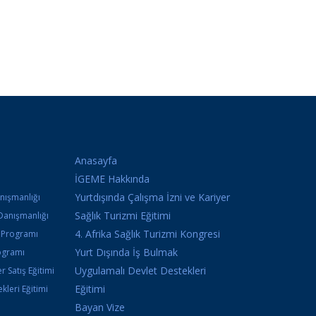
Anasayfa
İGEME Hakkında
Yurtdışında Çalışma İzni ve Kariyer
anışmanlığı
Sağlık Turizmi Eğitimi
Danışmanlığı
4. Afrika Sağlık Turizmi Kongresi
k Programı
Yurt Dışında İş Bulmak
ogramı
Uygulamalı Devlet Destekleri
r Satış Eğitimi
Eğitimi
kleri Eğitimi
Bayan Vize
i