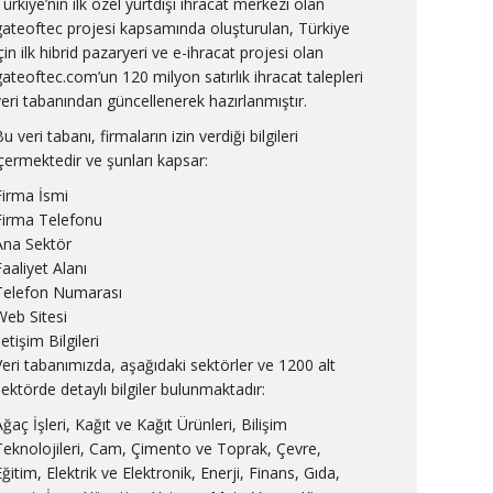
Türkiye’nin ilk özel yurtdışı ihracat merkezi olan
gateoftec projesi kapsamında oluşturulan, Türkiye
çin ilk hibrid pazaryeri ve e-ihracat projesi olan
gateoftec.com’un 120 milyon satırlık ihracat talepleri
veri tabanından güncellenerek hazırlanmıştır.
u veri tabanı, firmaların izin verdiği bilgileri
içermektedir ve şunları kapsar:
Firma İsmi
Firma Telefonu
Ana Sektör
Faaliyet Alanı
Telefon Numarası
Web Sitesi
letişim Bilgileri
Veri tabanımızda, aşağıdaki sektörler ve 1200 alt
sektörde detaylı bilgiler bulunmaktadır:
ğaç İşleri, Kağıt ve Kağıt Ürünleri, Bilişim
Teknolojileri, Cam, Çimento ve Toprak, Çevre,
ğitim, Elektrik ve Elektronik, Enerji, Finans, Gıda,