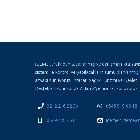
İGEME tarafından tasarlanmış ve danışmanlıkta sayı
sistem ile kontrol ve yapılacakların tümü planlanmış 
altyapı sunuyoruz. İhracat, Sağlık Turizmi ve Devlet
Destekleri konusunda A’dan Z’ye hizmet sunuyoruz.
0212 216 22 36
0545 919 08 18
0549 435 46 61
igeme@igeme.co