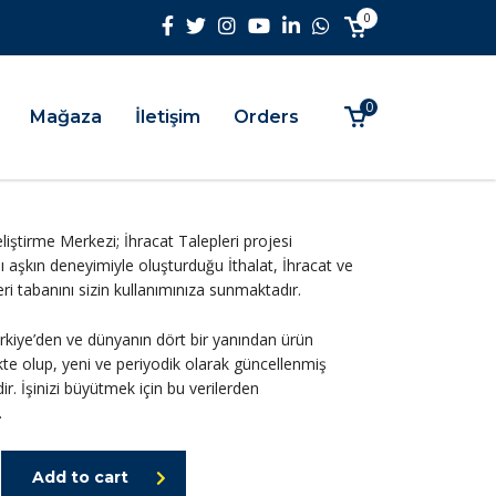
0
0
Mağaza
İletişim
Orders
iştirme Merkezi; İhracat Talepleri projesi
ı aşkın deneyimiyle oluşturduğu İthalat, İhracat ve
 veri tabanını sizin kullanımınıza sunmaktadır.
ürkiye’den ve dünyanın dört bir yanından ürün
kte olup, yeni ve periyodik olarak güncellenmiş
ir. İşinizi büyütmek için bu verilerden
.
Add to cart