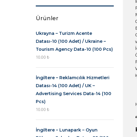
Ürünler
E
Ukrayna – Turizm Acente
Datası-10 (100 Adet) / Ukraine –
Tourism Agency Data-10 (100 Pcs)
Ö
10.00
₺
V
İngiltere – Reklamcılık Hizmetleri
Datası-14 (100 Adet) / UK –
Advertising Services Data-14 (100
Pcs)
10.00
₺
İngiltere – Lunapark – Oyun