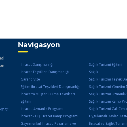
Navigasyon
sal
İhracat Danışmanlığı
Sağlık Turizmi Eğitimi
bir
İhracat Teşvikleri Danışmanlığı
Sağlık
Garanti Vize
Sağlık Turizmi Teşvik D
Eğitim İhracat Teşvikleri Danışmanlığı
Sağlık Turizmi Yönetim 
İhracatta Müşteri Bulma Teknikleri
Sağlık Turizmi Uzmanlı
Eğitimi
Sağlık Turizmi Kamp Pr
m.tr
İhracat Uzmanlık Programı
Sağlık Turizmi Call Cente
İhracat – Dış Ticaret Kamp Programı
Uygulamalı Devlet Deste
Gayrimenkul İhracatı Pazarlama ve
İhracat ve Sağlık Turizm