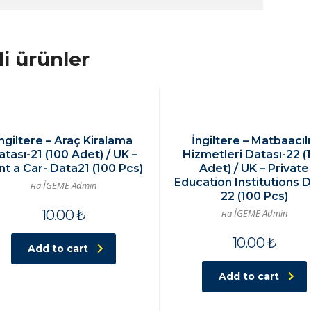
ili ürünler
ngiltere – Araç Kiralama
İngiltere – Matbaacıl
atası-21 (100 Adet) / UK –
Hizmetleri Datası-22 (
nt a Car- Data21 (100 Pcs)
Adet) / UK – Private
Education Institutions 
на İGEME Admin
22 (100 Pcs)
10.00
₺
на İGEME Admin
10.00
₺
Add to cart
Add to cart