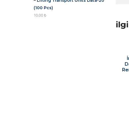
– Lifting Transport Units Data-20
(100 Pcs)
10.00
₺
ilg
İ
D
Re