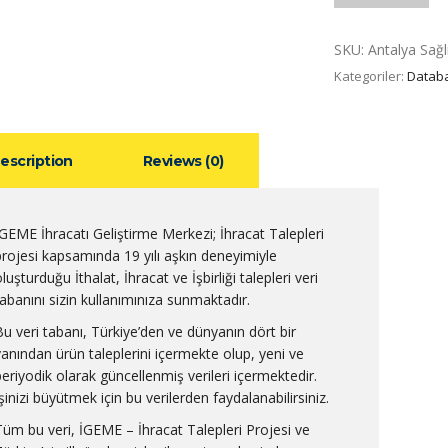
SKU:
Antalya Sağl
Kategoriler:
Datab
escription
Reviews (0)
İGEME İhracatı Geliştirme Merkezi; İhracat Talepleri
projesi kapsamında 19 yılı aşkın deneyimiyle
luşturduğu İthalat, İhracat ve İşbirliği talepleri veri
tabanını sizin kullanımınıza sunmaktadır.
Bu veri tabanı, Türkiye’den ve dünyanın dört bir
yanından ürün taleplerini içermekte olup, yeni ve
periyodik olarak güncellenmiş verileri içermektedir.
şinizi büyütmek için bu verilerden faydalanabilirsiniz.
Tüm bu veri, İGEME – İhracat Talepleri Projesi ve