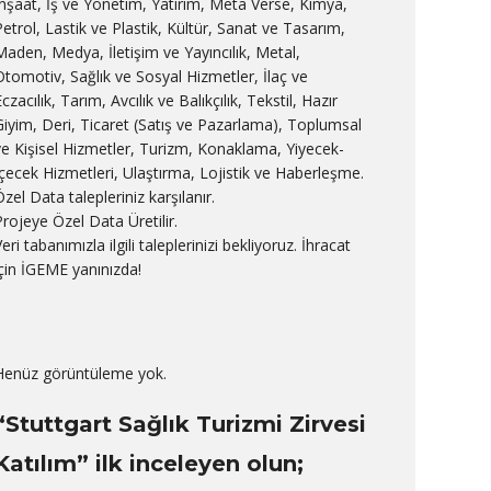
İnşaat, İş ve Yönetim, Yatırım, Meta Verse, Kimya,
Petrol, Lastik ve Plastik, Kültür, Sanat ve Tasarım,
Maden, Medya, İletişim ve Yayıncılık, Metal,
Otomotiv, Sağlık ve Sosyal Hizmetler, İlaç ve
czacılık, Tarım, Avcılık ve Balıkçılık, Tekstil, Hazır
Giyim, Deri, Ticaret (Satış ve Pazarlama), Toplumsal
ve Kişisel Hizmetler, Turizm, Konaklama, Yiyecek-
İçecek Hizmetleri, Ulaştırma, Lojistik ve Haberleşme.
zel Data talepleriniz karşılanır.
Projeye Özel Data Üretilir.
eri tabanımızla ilgili taleplerinizi bekliyoruz. İhracat
için İGEME yanınızda!
Henüz görüntüleme yok.
“Stuttgart Sağlık Turizmi Zirvesi
Katılım” ilk inceleyen olun;