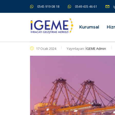
0545 919 08 18
0549 435 46 61
i
Kurumsal
Hiz
17 Ocak 2024
Yayınlayan:
İGEME Admin