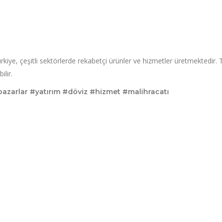
ürkiye, çeşitli sektörlerde rekabetçi ürünler ve hizmetler üretmektedir. 
ilir.
pazarlar #yatırım #döviz #hizmet #malihracatı
s