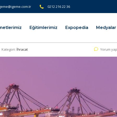
geme@igeme.com.tr
0212 216 22 36
metlerimiz
Eğitimlerimiz
Expopedia
Medyalar
Kategori:
İhracat
Yorum yap