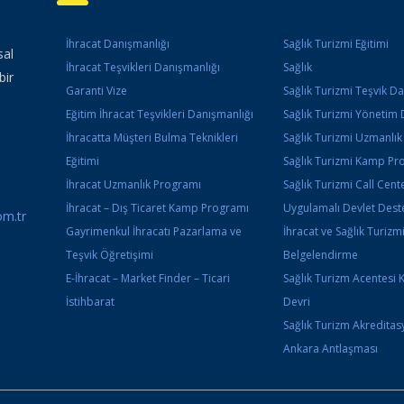
İhracat Danışmanlığı
Sağlık Turizmi Eğitimi
sal
İhracat Teşvikleri Danışmanlığı
Sağlık
bir
Garanti Vize
Sağlık Turizmi Teşvik D
Eğitim İhracat Teşvikleri Danışmanlığı
Sağlık Turizmi Yönetim 
İhracatta Müşteri Bulma Teknikleri
Sağlık Turizmi Uzmanlı
Eğitimi
Sağlık Turizmi Kamp Pr
İhracat Uzmanlık Programı
Sağlık Turizmi Call Cente
İhracat – Dış Ticaret Kamp Programı
Uygulamalı Devlet Deste
m.tr
Gayrimenkul İhracatı Pazarlama ve
İhracat ve Sağlık Turizm
Teşvik Öğretişimi
Belgelendirme
E-İhracat – Market Finder – Ticari
Sağlık Turizm Acentesi 
İstihbarat
Devri
Sağlık Turizm Akredita
Ankara Antlaşması