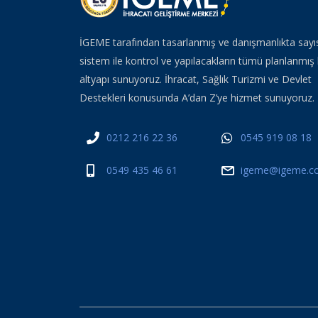
İGEME tarafından tasarlanmış ve danışmanlıkta sayı
sistem ile kontrol ve yapılacakların tümü planlanmış 
altyapı sunuyoruz. İhracat, Sağlık Turizmi ve Devlet
Destekleri konusunda A’dan Z’ye hizmet sunuyoruz.
0212 216 22 36
0545 919 08 18
0549 435 46 61
igeme@igeme.co