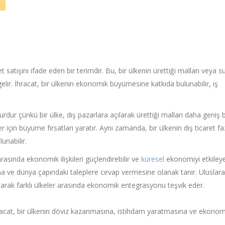
satışını ifade eden bir terimdir. Bu, bir ülkenin ürettiği malları veya 
elir. İhracat, bir ülkenin ekonomik büyümesine katkıda bulunabilir, iş
rdur çünkü bir ülke, dış pazarlara açılarak ürettiği malları daha geniş b
er için büyüme fırsatları yaratır. Aynı zamanda, bir ülkenin dış ticaret fa
unabilir.
arasında ekonomik ilişkileri güçlendirebilir ve
küresel
ekonomiyi etkileyeb
ına ve dünya çapındaki taleplere cevap vermesine olanak tanır. Uluslara
narak farklı ülkeler arasında ekonomik entegrasyonu teşvik eder.
İhracat, bir ülkenin döviz kazanmasına, istihdam yaratmasına ve ekonom