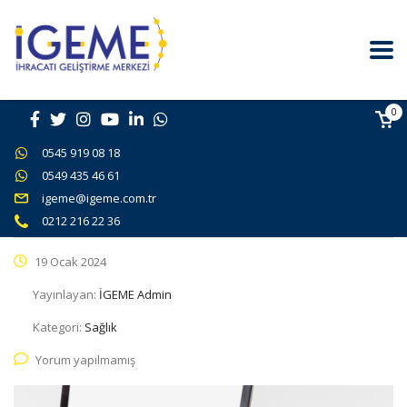
0
0545 919 08 18
0549 435 46 61
igeme@igeme.com.tr
0212 216 22 36
19 Ocak 2024
Yayınlayan:
İGEME Admin
Kategori:
Sağlık
Yorum yapılmamış