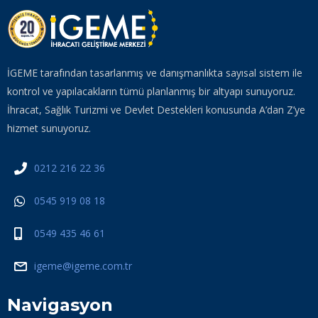
İGEME tarafından tasarlanmış ve danışmanlıkta sayısal sistem ile
kontrol ve yapılacakların tümü planlanmış bir altyapı sunuyoruz.
İhracat, Sağlık Turizmi ve Devlet Destekleri konusunda A’dan Z’ye
hizmet sunuyoruz.
0212 216 22 36
0545 919 08 18
0549 435 46 61
igeme@igeme.com.tr
Navigasyon