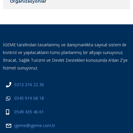
Organizasyonlar
İGEME tarafından tasarlanmış ve danışmanlıkta sayısal sistem ile
kontrol ve yapılacakların tümü planlanmış bir altyapı sunuyoruz.
İhracat, Sağlık Turizmi ve Devlet Destekleri konusunda A’dan Z’ye
hizmet sunuyoruz.
0212 216 22 36
0545 919 08 18
0549 435 46 61
igeme@igeme.com.tr