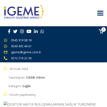
0
0545 919 08 18
0549 435 46 61
igeme@igeme.com.tr
0212 216 22 36
18 Ocak 2024
Yayınlayan:
İGEME Admin
Kategori:
Sağlık
Yorum yapılmamış