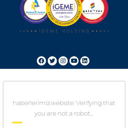
haberlerimiz.website: Verifying that
you are not a robot...