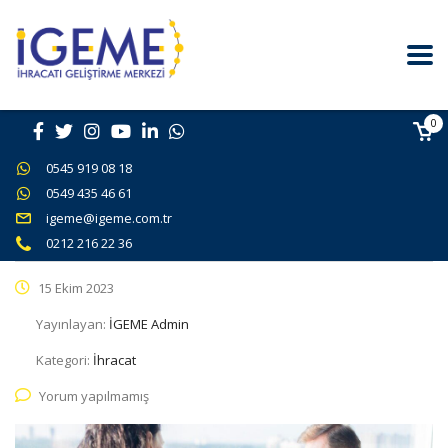
0
0545 919 08 18
0549 435 46 61
igeme@igeme.com.tr
0212 216 22 36
15 Ekim 2023
Yayınlayan:
İGEME Admin
Kategori:
İhracat
Yorum yapılmamış