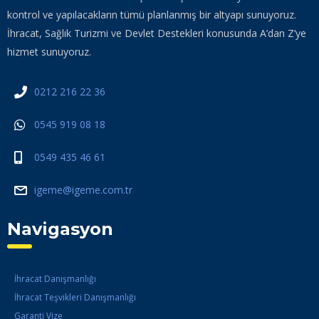
kontrol ve yapılacakların tümü planlanmış bir altyapı sunuyoruz.
İhracat, Sağlık Turizmi ve Devlet Destekleri konusunda A’dan Z’ye
hizmet sunuyoruz.
0212 216 22 36
0545 919 08 18
0549 435 46 61
igeme@igeme.com.tr
Navigasyon
İhracat Danışmanlığı
İhracat Teşvikleri Danışmanlığı
Garanti Vize