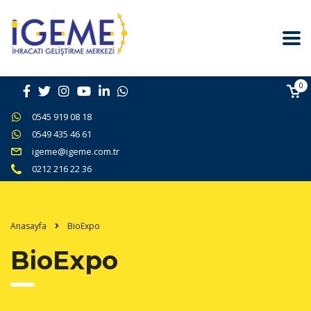
0
0545 919 08 18
0549 435 46 61
igeme@igeme.com.tr
0212 216 22 36
Anasayfa
BioExpo
BioExpo