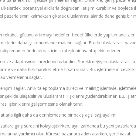
ara daha etkin bir şekilde girmelerini sağlar. Öncelikle, geniş pazar eriş
ülkelerdeki potansiyel alıcılarla doğrudan iletişim kurabilir ve böylece 
erel pazarla sınırlı kalmaktan çıkarak uluslararası alanda daha geniş bir 
rin rekabet gücünü artırmayı hedefler. Hedef ülkelerde yapılan analizler
 hizmetlerini daha iyi konumlandırmalarını sağlar. Bu da uluslararası paza
rakiplerinden önde olmak için stratejik bir avantaj elde ederler.
yon ve adaptasyon süreçlerini hızlandırır. Sürekli değişen uluslararası k
irme ve daha hızlı hareket etme fırsatı sunar. Bu, işletmelerin çeviklikl
vap vermelerini sağlar.
 erişim sağlar. Anlık talep toplama süreci ve mailing işlemiyle, işletmel
ekilde ulaşabilir ve uluslararası ilişkilerini güçlendirebilirler. Bu, işle
sı işbirliklerini geliştirmesine olanak tanır.
satlarla ilgili daha da derinlemesine bir bakış açısı sağlayalım:
pazarlara giriş sürecini kolaylaştırırken, aynı zamanda bu yeni pazarlarda
aşmalarına yardımcı olur. Küresel pazarlara adım atarken, yerel yasal