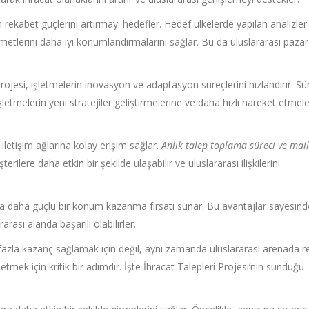
 rekabet güçlerini artırmayı hedefler. Hedef ülkelerde yapılan analizler
 hizmetlerini daha iyi konumlandırmalarını sağlar. Bu da uluslararası paza
rojesi, işletmelerin inovasyon ve adaptasyon süreçlerini hızlandırır. Sür
etmelerin yeni stratejiler geliştirmelerine ve daha hızlı hareket etmel
 iletişim ağlarına kolay erişim sağlar.
Anlık talep toplama süreci ve mai
ilere daha etkin bir şekilde ulaşabilir ve uluslararası ilişkilerini
da daha güçlü bir konum kazanma fırsatı sunar. Bu avantajlar sayesind
rarası alanda başarılı olabilirler.
 fazla kazanç sağlamak için değil, aynı zamanda uluslararası arenada 
etmek için kritik bir adımdır. İşte İhracat Talepleri Projesi’nin sunduğu