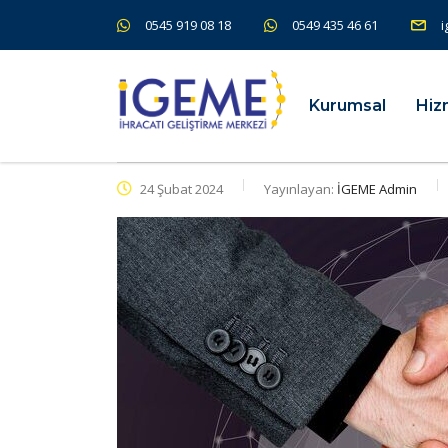
0545 919 08 18
0549 435 46 61
i
Kurumsal
Hiz
24 Şubat 2024
Yayınlayan:
İGEME Admin