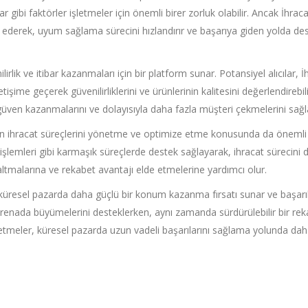
ar gibi faktörler işletmeler için önemli birer zorluk olabilir. Ancak İhrac
k ederek, uyum sağlama sürecini hızlandırır ve başarıya giden yolda de
lirlik ve itibar kazanmaları için bir platform sunar. Potansiyel alıcılar, İ
tişime geçerek güvenilirliklerini ve ürünlerinin kalitesini değerlendirebili
güven kazanmalarını ve dolayısıyla daha fazla müşteri çekmelerini sağl
erin ihracat süreçlerini yönetme ve optimize etme konusunda da önemli 
 işlemleri gibi karmaşık süreçlerde destek sağlayarak, ihracat sürecini 
azaltmalarına ve rekabet avantajı elde etmelerine yardımcı olur.
e küresel pazarda daha güçlü bir konum kazanma fırsatı sunar ve başarı
 arenada büyümelerini desteklerken, aynı zamanda sürdürülebilir bir re
letmeler, küresel pazarda uzun vadeli başarılarını sağlama yolunda da
s