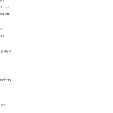
imi
ihracat
müşteri
 ve
rda
oşullara
erini
er
tmelerin
 yer