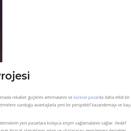
rojesi
arenada rekabet güçlerini artırmalarını ve
küresel pazar
da daha etkili bir
şletmelere sunduğu avantajlarla yeni bir perspektif kazandırmayı ve başar
şletmelerin yeni pazarlara kolayca erişim sağlamalarını sağlar. Hedef
rarak ihracat olanaklarını artırır ve uluslararası genişlemeyi destekler.