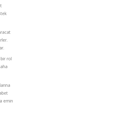
at
stek
hracat
rler.
ar.
bir rol
daha
larına
kabet
ha emin