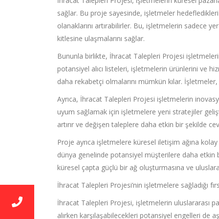
İhracat Talepleri Projesi, işletmelerin küresel pazarl
sağlar. Bu proje sayesinde, işletmeler hedefledikleri 
olanaklarını artırabilirler. Bu, işletmelerin sadece y
kitlesine ulaşmalarını sağlar.
Bununla birlikte, İhracat Talepleri Projesi işletmele
potansiyel alıcı listeleri, işletmelerin ürünlerini ve
daha rekabetçi olmalarını mümkün kılar. İşletmeler, 
Ayrıca, İhracat Talepleri Projesi işletmelerin inovas
uyum sağlamak için işletmelere yeni stratejiler gelişt
artırır ve değişen taleplere daha etkin bir şekilde ce
Proje ayrıca işletmelere küresel iletişim ağına kolay
dünya genelinde potansiyel müşterilere daha etkin bir ş
küresel çapta güçlü bir ağ oluşturmasına ve uluslarara
İhracat Talepleri Projesi’nin işletmelere sağladığı fır
İhracat Talepleri Projesi, işletmelerin uluslararası 
alırken karşılaşabilecekleri potansiyel engelleri de 