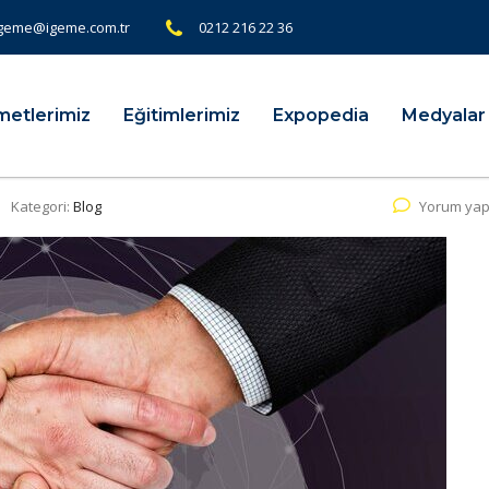
geme@igeme.com.tr
0212 216 22 36
metlerimiz
Eğitimlerimiz
Expopedia
Medyalar
Kategori:
Blog
Yorum yap