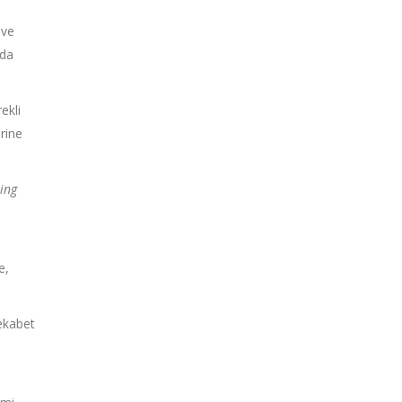
 ve
rda
ekli
erine
ling
e,
rekabet