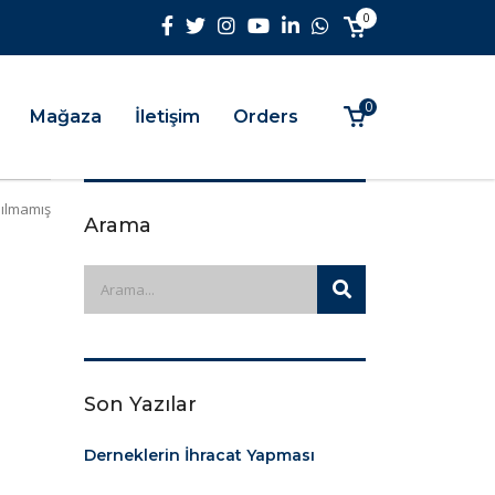
0
0
Mağaza
İletişim
Orders
ılmamış
Arama
Son Yazılar
Derneklerin İhracat Yapması