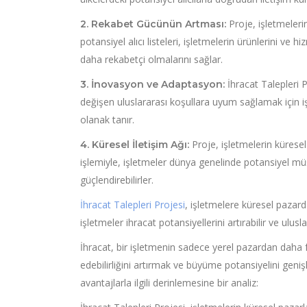
Proje, işletmelerin
2. Rekabet Gücünün Artması:
potansiyel alıcı listeleri, işletmelerin ürünlerini ve
daha rekabetçi olmalarını sağlar.
İhracat Talepleri P
3. İnovasyon ve Adaptasyon:
değişen uluslararası koşullara uyum sağlamak için işl
olanak tanır.
Proje, işletmelerin küresel
4. Küresel İletişim Ağı:
işlemiyle, işletmeler dünya genelinde potansiyel müşter
güçlendirebilirler.
İhracat Talepleri Projesi
, işletmelere küresel pazar
işletmeler ihracat potansiyellerini artırabilir ve ulusla
İhracat, bir işletmenin sadece yerel pazardan daha
edebilirliğini artırmak ve büyüme potansiyelini genişl
avantajlarla ilgili derinlemesine bir analiz: