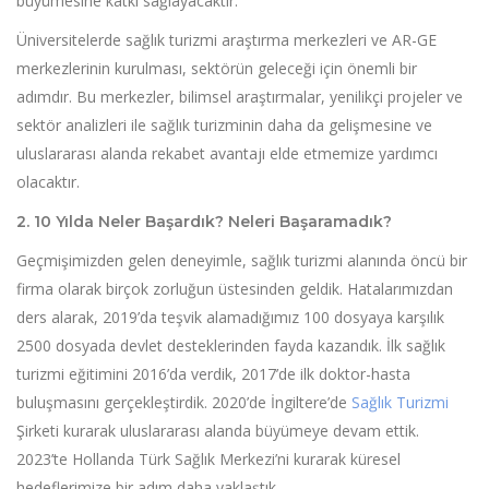
büyümesine katkı sağlayacaktır.
Üniversitelerde sağlık turizmi araştırma merkezleri ve AR-GE
merkezlerinin kurulması, sektörün geleceği için önemli bir
adımdır. Bu merkezler, bilimsel araştırmalar, yenilikçi projeler ve
sektör analizleri ile sağlık turizminin daha da gelişmesine ve
uluslararası alanda rekabet avantajı elde etmemize yardımcı
olacaktır.
2. 10 Yılda Neler Başardık? Neleri Başaramadık?
Geçmişimizden gelen deneyimle, sağlık turizmi alanında öncü bir
firma olarak birçok zorluğun üstesinden geldik. Hatalarımızdan
ders alarak, 2019’da teşvik alamadığımız 100 dosyaya karşılık
2500 dosyada devlet desteklerinden fayda kazandık. İlk sağlık
turizmi eğitimini 2016’da verdik, 2017’de ilk doktor-hasta
buluşmasını gerçekleştirdik. 2020’de İngiltere’de
Sağlık Turizmi
Şirketi kurarak uluslararası alanda büyümeye devam ettik.
2023’te Hollanda Türk Sağlık Merkezi’ni kurarak küresel
hedeflerimize bir adım daha yaklaştık.