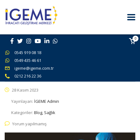
0
0545 919 08 18
0549 435 46 61
igeme@igeme.com.tr
0212 216 22 36
28 Kasım 2023
Yayınlayan:
İGEME Admin
Kategoriler:
Blog, Sağlık
Yorum yapılmamış