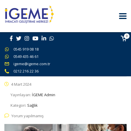
0
0545 919 08 18
0549 435 46 61
igeme@igeme.com.tr
0212 216 22 36
4 Mart 2024
Yayınlayan:
İGEME Admin
Kategori:
Sağlık
Yorum yapılmamış