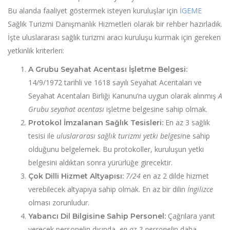
Bu alanda faaliyet göstermek isteyen kuruluşlar için
İGEME
Sağlık Turizmi Danışmanlık Hizmetleri olarak bir rehber hazırladık.
İşte uluslararası sağlık turizmi aracı kuruluşu kurmak için gereken
yetkinlik kriterleri:
A Grubu Seyahat Acentası İşletme Belgesi:
14/9/1972 tarihli ve 1618 sayılı Seyahat Acentaları ve
Seyahat Acentaları Birliği Kanunu’na uygun olarak alınmış
A
Grubu seyahat acentası
işletme belgesine sahip olmak.
En az 3 sağlık
Protokol İmzalanan Sağlık Tesisleri:
tesisi ile
uluslararası sağlık turizmi yetki belgesi
ne sahip
olduğunu belgelemek. Bu protokoller, kuruluşun yetki
belgesini aldıktan sonra yürürlüğe girecektir.
7/24
en az 2 dilde hizmet
Çok Dilli Hizmet Altyapısı:
verebilecek altyapıya sahip olmak. En az bir dilin
İngilizce
olması zorunludur.
Çağrılara yanıt
Yabancı Dil Bilgisine Sahip Personel:
verecek personelin dışında,
en az 2 personel
in daha